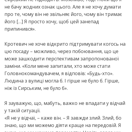
не бачу жодних ознак цього. Але я не хочу думати
про те, чому він не звільняє його, чому він тримає
його […] Я просто хочу, щоб цей занепад
припинився».
Кротевич не хоче відкрито підтримувати когось на
цю посаду – можливо, через побоювання, що це
може зашкодити перспективам запропонованої
заміни. «Коли мене запитали, хто може стати
Головнокомандувачем, я відповів: «Будь-хто».
Людина з вулиці могла б. І гірше не було б. Гірше,
ніж із Сирським, не було б».
Я зауважую, що, мабуть, важко не впадати у відчай
у такій ситуації.
«Я не у відчаї, – каже він. – Я завжди злий. Злий, бо
знаю, що ми можемо діяти краще на передовій. Я