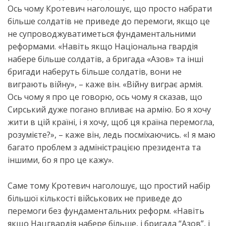
Ось чому Кротевич наголошує, що просто набрати
більше солдатів не приведе до перемоги, якщо це
не супроводжуватиметься фундаментальними
реформами. «Навіть якщо Національна гвардія
набере більше солдатів, а бригада «Азов» та інші
бригади наберуть більше солдатів, вони не
виграють війну», – каже він. «Війну виграє армія.
Ось чому я про це говорю, ось чому я сказав, що
Сирський дуже погано впливає на армію. Бо я хочу
жити в цій країні, і я хочу, щоб ця країна перемогла,
розумієте?», – каже він, ледь посміхаючись. «І я маю
багато проблем з адміністрацією президента та
іншими, бо я про це кажу».
Саме тому Кротевич наголошує, що простий набір
більшої кількості військових не приведе до
перемоги без фундаментальних реформ. «Навіть
якщо Нацгвардія набере більше, і бригада “Азов”, і