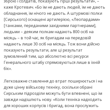
зброю і солдатів, показують гірші результати», –
каже Кротевич. «Бо їм не дають людей, їм не дають
обладнання, їм нічого не дають. А штурмові полки
[Сирського] оснащені артилерією, «Леопардами»
[танками, переданими західними партнерами],
людьми – деяким полкам надають 800 осіб на
місяць – в той час, як бригадам на передовій
надають лише 30 осіб на місяць. Тож вони дійсно
показують результати, але ці результат
зумовлений тим, що абсолютно всі ресурси
Генерального штабу спрямовуються лише в їхній
бік».
Легковажне ставлення до втрат поширюється і на
дуже цінну військову техніку, оскільки обрані
Сирським підрозділи можуть бути впевнені, що їм
завжди надішлють нову. «Коли техніка надходить
для хороших корпусів і бригад, вона прослужить