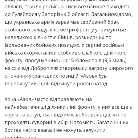
області, тоді як російські сили все ближче підходять
до Гуляйполя у Запорізькій області. Загальновідомо,
що українська армія зараз має серйозний брак
особового складу: кілометри фронту утримуються
невеликою кількістю бійців, розкиданих по
ізольованих бойових позиціях. У серпні російські
війська скористалися особливо слабкою ділянкою
фронту, просунувшись на 15 кілометрів (9,5 миль)
на схід від Добропілля створивши загрозу широкого
оточення українських позицій. «Азов» був
перекинутий, щоб відкинути росіян назад.
Хоча «Азов» часто відправляють на
найнебезпечніші ділянки лінії фронту, у них все ще є
черга на вступ, і він відхиляє добровольців, які не
проходять суворий відбір. Натомість багато інших
бригад часто взагалі не можуть залучити
новобранців.