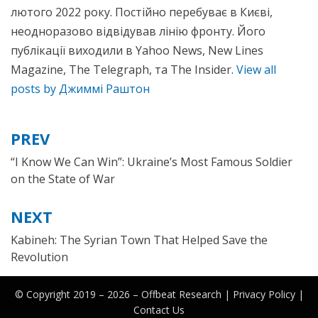
лютого 2022 року. Постійно перебуває в Києві,
неодноразово відвідував лінію фронту. Його
публікації виходили в Yahoo News, New Lines
Magazine, The Telegraph, та The Insider.
View all
posts by Джиммі Раштон
PREV
Post
navigation
“I Know We Can Win”: Ukraine’s Most Famous Soldier
on the State of War
NEXT
Kabineh: The Syrian Town That Helped Save the
Revolution
© Copyright 2019 – 2026 –
Offbeat Research
|
Privacy Policy |
Contact Us