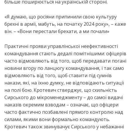
більше поширюється на українській стороні.
«Я думаю, що росіяни припинили свою культуру
брехні в армії, мабуть, на початку 2024 року», – каже
він. – «Вони перестали брехати, а ми почали»
Практичні прояви управлінської неефективності
командування стають дедалі помітнішими: офіцерів
часто відмовляють від того, щоб передавати погані
новини вгору по ланцюгу командування, і так само
відмовляють від того, щоб ставити під сумнів
накази, які, на їхню думку, не відповідають ситуації
на полі бою. Кротевич стверджує, що схильність
Сирського до мікроменеджменту – до самої видачі
наказів окремим взводам – означає, що офіцери
часто фактично позбавлені прямого контролю над
силами, якими вони формально командують.
Кротевич також звинувачує Сирського у небажанні