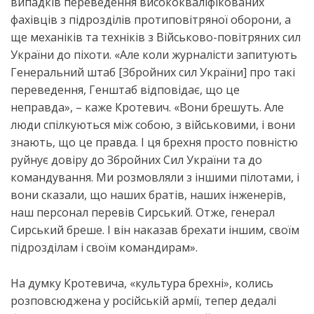
випадків переведення висококваліфікованих
фахівців з підрозділів протиповітряної оборони, а
ще механіків та техніків з Військово-повітряних сил
України до піхоти. «Але коли журналісти запитують
Генеральний штаб [Збройних сил України] про такі
переведення, Генштаб відповідає, що це
неправда», – каже Кротевич. «Вони брешуть. Але
люди спілкуються між собою, з військовими, і вони
знають, що це правда. І ця брехня просто повністю
руйнує довіру до Збройних Сил України та до
командування. Ми розмовляли з іншими пілотами, і
вони сказали, що наших братів, наших інженерів,
наш персонал перевів Сирський. Отже, генерал
Сирський бреше. І він наказав брехати іншим, своїм
підрозділам і своїм командирам».
На думку Кротевича, «культура брехні», колись
розповсюджена у російській армії, тепер дедалі