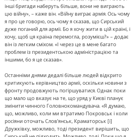
інші бригади наберуть більше, вони не виграють
цю війну», – каже він. «Війну виграє армія. Ось чому
я про це говорю, ось чому я сказав, що Сирський
дуже поганий для армії. Бо я хочу жити в цій країні, і
хочу, щоб ця країна перемогла, розумієш?» – додає
він із легким сміхом. «І через це в мене багато
проблем із президентською адміністрацією та
іншими, бо я це сказав».
Останніми днями дедалі більше людей відкрито
критикують керівництво армії, оскільки новини з
фронту продовжують погіршуватися. Однак поки
що мало що вказує на те, що уряд у Києві планує
змінити чинного Головнокомандувача. «Я думаю,
що, можливо, коли ми втратимо Покровськ і коли
росіяни оточать Слов’янськ, Краматорськ [і]
Дружківку, можливо, тоді президент вирішить, що
Сирський не підходить. Можливо, тоді. Поки що я