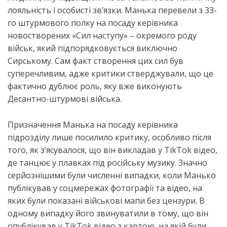
лояльність і особисті зв’язки. Манька перевели з 33-
го штурмового полку на посаду керівника
новостворених «Сил наступу» – окремого роду
військ, який підпорядковується виключно
Сирському. Сам факт створення цих сил був
суперечливим, адже критики стверджували, що це
фактично дублює роль, яку вже виконують
Десантно-штурмові війська.
Призначення Манька на посаду керівника
підрозділу лише посилило критику, особливо після
того, як з’ясувалося, що він викладав у TikTok відео,
де танцює у плавках під російську музику. Значно
серйознішими були численні випадки, коли Манько
публікував у соцмережах фотографії та відео, на
яких були показані військові мапи без цензури. В
одному випадку його звинуватили в тому, що він
опублікував у TikTok відео з картою, на якій були