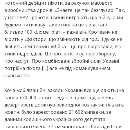
поточний дефіцит піхоти, за рахунок масового
виробництва дронів. «Знаєте, це так безглуздо. Так,
у нас є FPV і роботи, і вони виграють цю війну, а ми
будемо пити каву і дивитися на це з відстані
близько 100 кілометрів», – каже він. Кротевич не
вірить у «фактори, що змінюють хід гри», і дуже не
любить цей термін. «Війна – це про підрозділи, всі
типи підрозділів. Це про логістику, про оборону,
про наступ. Про комбіновані збройні сили. Україні
потрібна піхота […] але не під командуванням
Сирського».
Хоча мобілізаційні заходи України все ще дають (на
папері) 30 000 нових солдатів щомісяця, рівень
дезертирств досягнув рекордної позначки: тільки в
жовтні було зареєстровано 21 602 випадки, за
даними колишнього українського депутата і
нинішнього члена 72-ї механізованої бригади Ігоря