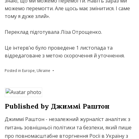
знаю, що ми можемо перемогти. Навіть зараз ми
можемо перемогти. Але щось має змінитися. І саме
тому я дуже злий».
Переклад підготувала Ліза Отрощенко.
Це інтерв’ю було проведене 1 листопада та
відредаговане з метою скорочення й уточнення.
Posted in
Europe
,
Ukraine
Published by
Джиммі Раштон
Джиммі Раштон - незалежний журналіст аналітик з
питань зовнішньої політики та безпеки, який пише
про повномасштабне вторгнення Росії в Україну з