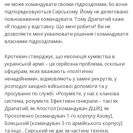
не може командувати своїми підрозділами, бо вони
підпорядковуються Сирському. Йому не делеговано
повноваження командувати. Тому Драпатий каже:
«Я подаю у відставку. Що мені робити? Ви не
дозволяєте мені ухвалювати рішення і командувати
власними підрозділами».
Кротевич стверджує, що еволюція кумівства в
українській армії – це серйозна проблема, оскільки
офіцерам, яких вважають «політично
ненадійними», відмовляють у заміні рекрутів, у
розподілі західної військової допомоги та у
просуванні по службі. «Розумієте, у нас є кланова
система, розумієте. Ефективні генерали – такі як
Драпатий, як Апостол [командувач ДШВ], як
Прокопенко [командувач 1-го корпусу Азову],
Білецький [командувач 3-го армійського корпусу]
та інші… Сирський не дає їм частину техніки,