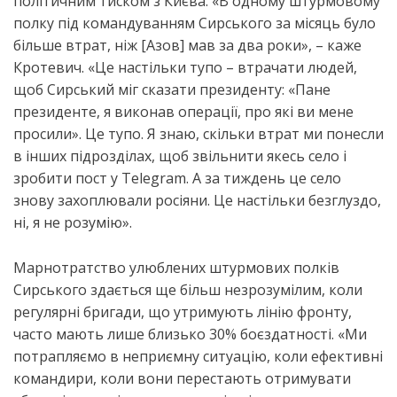
політичним тиском з Києва. «В одному штурмовому
полку під командуванням Сирського за місяць було
більше втрат, ніж [Азов] мав за два роки», – каже
Кротевич. «Це настільки тупо – втрачати людей,
щоб Сирський міг сказати президенту: «Пане
президенте, я виконав операції, про які ви мене
просили». Це тупо. Я знаю, скільки втрат ми понесли
в інших підрозділах, щоб звільнити якесь село і
зробити пост у Telegram. А за тиждень це село
знову захоплювали росіяни. Це настільки безглуздо,
ні, я не розумію».
Марнотратство улюблених штурмових полків
Сирського здається ще більш незрозумілим, коли
регулярні бригади, що утримують лінію фронту,
часто мають лише близько 30% боєздатності. «Ми
потрапляємо в неприємну ситуацію, коли ефективні
командири, коли вони перестають отримувати