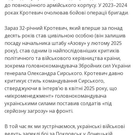
до повноцінного армійського корпусу. У 2023–2024
роках Кротевич очолював бойові операції бригади.
Зараз 32-річний Кротевич, який вперше за понад
десять років став цивільною особою (він залишив
посаду начальника штабу «Азову» у лютому 2025
року), став одним із найпослідовніших критиків
політичного та військового керівництва країни,
зокрема головнокомандувача Збройних сил України
генерала Олександра Сирського. Кротевич давно
критикує стиль командування Сирського,
стверджуючи в інтерв’ю в квітні 2025 року, що
«мікроменеджмент» головнокомандувача
українськими силами поставив солдатів «під
серйозну загрозу» на фронті.
В той час як ми зустрічаємося, українські військові
ведуть запеклі бої за Покровськ у Донецькій