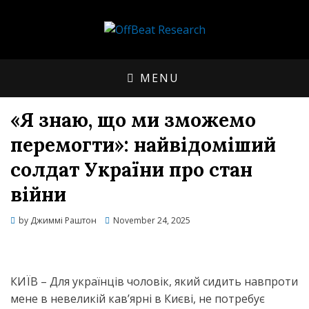
OPEN SOURCE, ONLINE INVESTIGATIONS
OFFBEAT RESEARCH
COVERING THE UNCONVENTIONAL.
MENU
«Я знаю, що ми зможемо
перемогти»: найвідоміший
солдат України про стан
війни
Posted
by
Джиммі Раштон
November 24, 2025
on
КИЇВ – Для українців чоловік, який сидить навпроти
мене в невеликій кав’ярні в Києві, не потребує