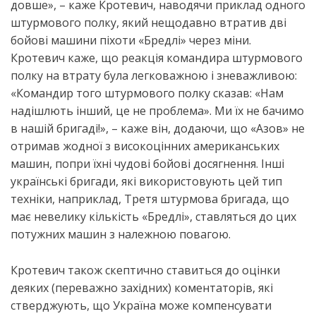
довше», – каже Кротевич, наводячи приклад одного
штурмового полку, який нещодавно втратив дві
бойові машини піхоти «Бредлі» через міни.
Кротевич каже, що реакція командира штурмового
полку на втрату була легковажною і зневажливою:
«Командир того штурмового полку сказав: «Нам
надішлють інший, це не проблема». Ми їх не бачимо
в нашій бригаді!», – каже він, додаючи, що «Азов» не
отримав жодної з високоцінних американських
машин, попри їхні чудові бойові досягнення. Інші
українські бригади, які використовують цей тип
техніки, наприклад, Третя штурмова бригада, що
має невелику кількість «Бредлі», ставляться до цих
потужних машин з належною повагою.
Кротевич також скептично ставиться до оцінки
деяких (переважно західних) коментаторів, які
стверджують, що Україна може компенсувати