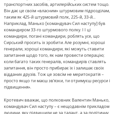
транспортних засобів, артилерійських систем тощо.
Він дає це своїм «власним» штурмовим підрозділам,
таким як 425-й штурмовий полк, 225-й, 33-й…
Наприклад, Манько [командувач Сил наступу] був
командиром 33-го штурмового полку. І І ці
командири, погані командири, роблять усе, що
Сирський просить їх зробити. Але розумні, хороші
генерали, хороші командири, які можуть ставити
запитання щодо того, як нам провести операцію;
коли багато таких генералів, командирів ставлять
запитання, він просто прибирає їх і залишає своїх
відданих друзів. Тож це зовсім не меритократія –
просто якщо ти маєш зв’язки, ти отримуєш ресурси і
підвищення».
Кротевич вважає, що полковник Валентин Манько,
командувач Сил наступу – є нещодавнім прикладом
людини, яку підвищили не за талант, а за політичну