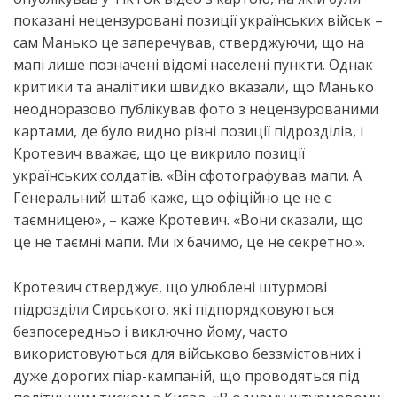
показані нецензуровані позиції українських військ –
сам Манько це заперечував, стверджуючи, що на
мапі лише позначені відомі населені пункти. Однак
критики та аналітики швидко вказали, що Манько
неодноразово публікував фото з нецензурованими
картами, де було видно різні позиції підрозділів, і
Кротевич вважає, що це викрило позиції
українських солдатів. «Він сфотографував мапи. А
Генеральний штаб каже, що офіційно це не є
таємницею», – каже Кротевич. «Вони сказали, що
це не таємні мапи. Ми їх бачимо, це не секретно.».
Кротевич стверджує, що улюблені штурмові
підрозділи Сирського, які підпорядковуються
безпосередньо і виключно йому, часто
використовуються для військово беззмістовних і
дуже дорогих піар-кампаній, що проводяться під