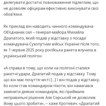
делегувати достатні повноваження підлеглим, що
не дозволяє офіцерам ефективно виконувати свої
обов’язки.
Як приклад він наводить чинного командувача
Об’єднаних сил – генерал-майора Михайла
Драпатого, який подав у відставку з посади
командувача Сухопутних військ України після того,
як 1 червня 2025 року російська ракета влучила в
український полігон.
«А справа в тому, що коли на полігоні сталися
ракетні удари, Драпатий подав у відставку. Тому
що він має почуття честі […] І він подав у відставку,
бо коли став командиром піхоти, він намагався
замінити деяких командирів, які приймали
неправильні рішення. Але Сирський не дозволив
йому цього зробити», – каже Кротевич. «Драпатий